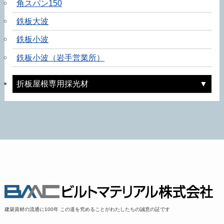
角スパン150
鉄板大波
鉄板小波
鉄板小波（岩手営業所）
折板屋根専用採光材
建築資材の流通に100年 この道を究めることがわたしたちの誠意の証です