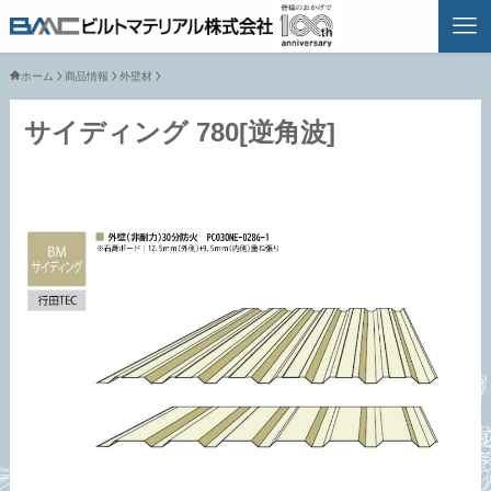
ホーム
商品情報
外壁材
サイディング 780[逆角波]