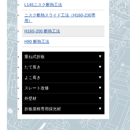
L145ニスク断熱工法
ニスク断熱スライド工法（H160-230専
用）
H160-200 断熱工法
H90 断熱工法
重ね式折板
たて葺き
よこ葺き
スレート改修
外壁材
折板屋根専用採光材