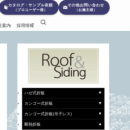
カタログ・サンプル依頼
その他お問い合わせ
（プロユーザー様）
（お施主様）
社案内
採用情報
ハゼ式折板
カンゴー式折板
カンゴー式折板(吊子レス)
断熱折板