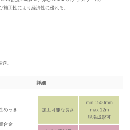
び施工性により経済性に優れる。
最適。
詳細
min 1500mm
合金めっき
加工可能な長さ
max 12m
現場成形可
亜鉛合金