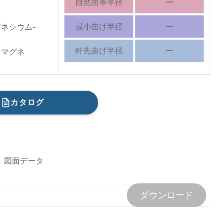
自然曲率半径
ー
最小曲げ半径
ー
ネシウム-
軒先曲げ半径
ー
％マグネ
カタログ
図面データ
ダウンロード