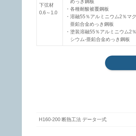
めっき鋼板
下弦材
・各種耐酸被覆鋼板
0.6～1.0
・溶融55％アルミニウム2％マグ
亜鉛合金めっき鋼板
・塗装溶融55％アルミニウム2
シウム-亜鉛合金めっき鋼板
H160-200 断熱工法 データ一式