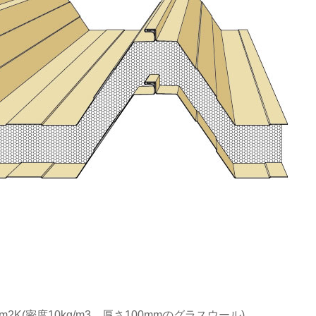
2K(密度10kg/m3、厚さ100mmのグラスウール)