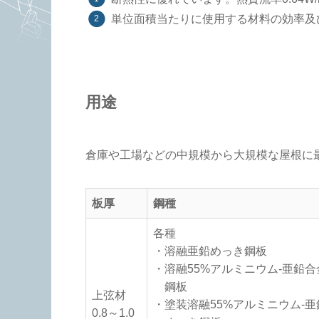
単位面積当たりに使用する材料の効率及
用途
倉庫や工場などの中規模から大規模な屋根に
板厚
鋼種
各種
・溶融亜鉛めっき鋼板
・溶融55%アルミニウム-亜鉛
鋼板
上弦材
・塗装溶融55%アルミニウム-
0.8～1.0