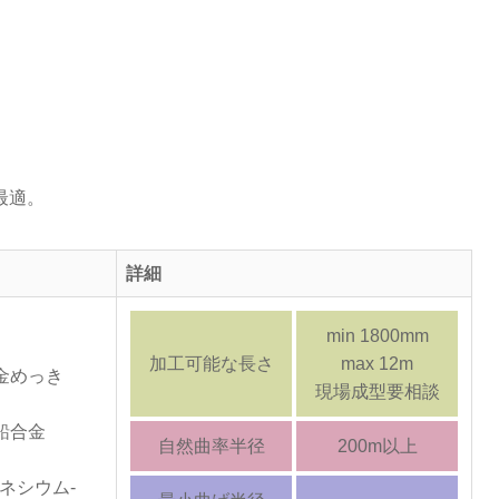
最適。
詳細
min 1800mm
加工可能な長さ
max 12m
金めっき
現場成型要相談
鉛合金
自然曲率半径
200m以上
ネシウム-