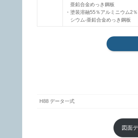
亜鉛合金めっき鋼板
・塗装溶融55％アルミニウム2
シウム-亜鉛合金めっき鋼板
H88 データ一式
図面デ