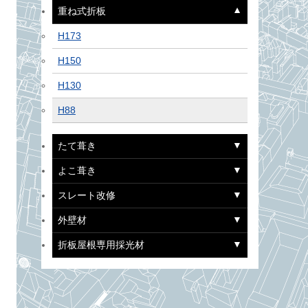
重ね式折板
H173
H150
H130
H88
たて葺き
よこ葺き
スレート改修
外壁材
折板屋根専用採光材