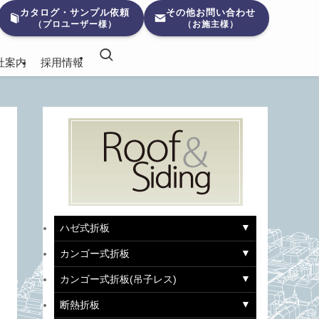
カタログ・サンプル依頼
その他お問い合わせ
（プロユーザー様）
（お施主様）
社案内
採用情報
ハゼ式折板
カンゴー式折板
カンゴー式折板(吊子レス)
断熱折板