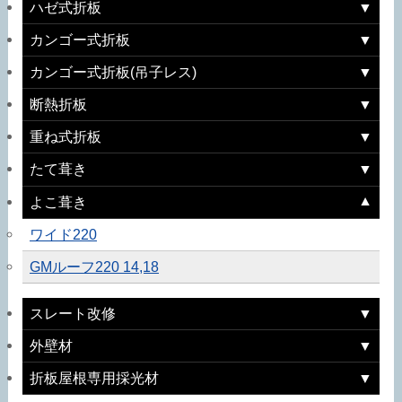
ハゼ式折板
カンゴー式折板
カンゴー式折板(吊子レス)
断熱折板
重ね式折板
たて葺き
よこ葺き
ワイド220
GMルーフ220 14,18
スレート改修
外壁材
折板屋根専用採光材